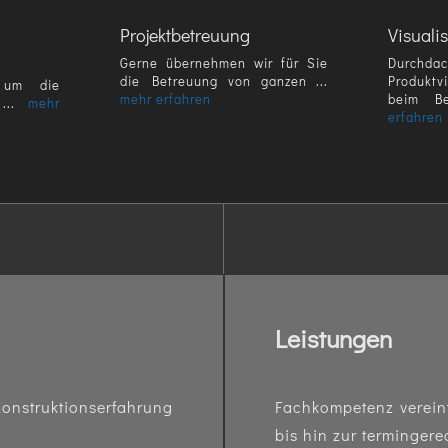
Projektbetreuung
Visuali
Gerne übernehmen wir für Sie
Durc
die Betreuung von ganzen ...
Produktv
 um die
mehr erfahren
beim Be
 ...
mehr
erfahren
Leistungen
onstruktionserfahrung
Fachkompetenz verein
bis hin zur termingere