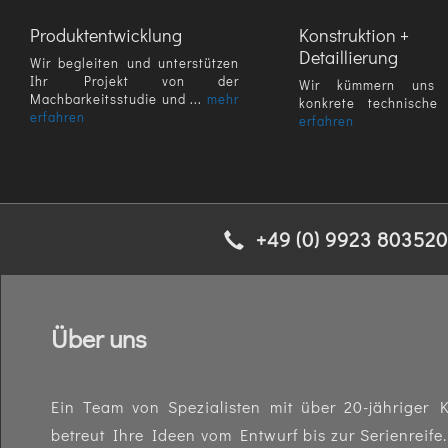
Produktentwicklung
Konstruktion +
Detaillierung
Wir begleiten und unterstützen
Ihr Projekt von der
Wir kümmern uns
Machbarkeitsstudie und ...
mehr
konkrete technische
erfahren
erfahren
+49 (0) 9923 803520
Über uns
Ein Team von Spezialisten mit über 20-jähriger K
betreut Ihre Ideen vom Entwurf bis zur Serienreife.