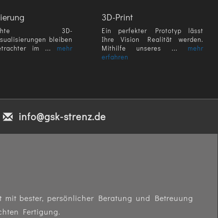
sierung
3D-Print
hdachte 3D-
Ein perfekter Prototyp lässt
isualisierungen bleiben
Ihre Vision Realität werden.
trachter im ...
mehr
Mithilfe unseres ...
mehr
erfahren
info@gsk-strenz.de
impressum
GSK-Strenz
himmelsstiege 27
datenschutzerklärung
94265 patersdorf
agb
t mit bester, persönlicher Beratung und Betreuung
fon
+49 (0) 9923 803520
chten Fertigung.
fax +49 (0) 9923 803521