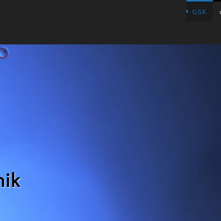
GSK
nik
ortechnik